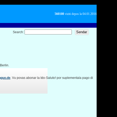
560108
viziti depos la 04.01.2016
Search:
Berlin.
nguo.de
. Vu povas abonar la Ido-Saluto! por suplementala pago di