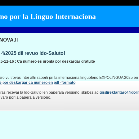
 por la Linguo Internaciona
NOVAJI
4/2025 dil revuo Ido-Saluto!
5-12-16 : Ca numero es pronta por deskargar gratuite
o vu trovas inter altri raporti pri la internaciona linguoferio EXPOLINGUA 2025 en 
ke por deskargar ca numero en pdf -formato
.
ras recevar la Ido-Saluto! en paperala versiono, skribez ad
gisdirektantaro@idoli
yaro por la paperala versiono.