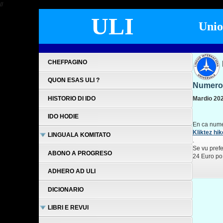
//
ULI
Uniono
CHEFPAGINO
QUON ESAS ULI ?
Numero 
HISTORIO DI IDO
Mardio 202
IDO HODIE
En ca numer
Kliktez hi
LINGUALA KOMITATO
.
Se vu prefe
ABONO A PROGRESO
24 Euro po 
ADHERO AD ULI
DICIONARIO
LIBRI E REVUI