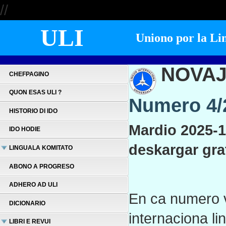
//
ULI
Uniono por la Lin
NOVAJ
CHEFPAGINO
QUON ESAS ULI ?
Numero 4/2
HISTORIO DI IDO
Mardio 2025-1
IDO HODIE
deskargar gra
LINGUALA KOMITATO
ABONO A PROGRESO
ADHERO AD ULI
En ca numero vu 
DICIONARIO
internaciona l
LIBRI E REVUI