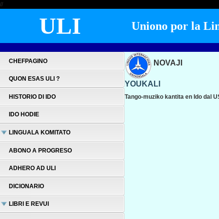
//
ULI
Uniono por la Lin
CHEFPAGINO
NOVAJI
QUON ESAS ULI ?
YOUKALI
HISTORIO DI IDO
Tango-muziko kantita en Ido dal 
IDO HODIE
LINGUALA KOMITATO
ABONO A PROGRESO
ADHERO AD ULI
DICIONARIO
LIBRI E REVUI