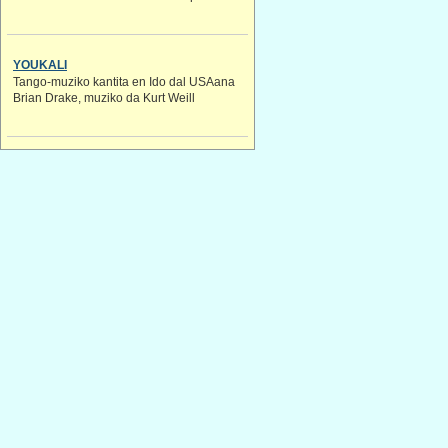
YOUKALI
Tango-muziko kantita en Ido dal USAana
Brian Drake, muziko da Kurt Weill