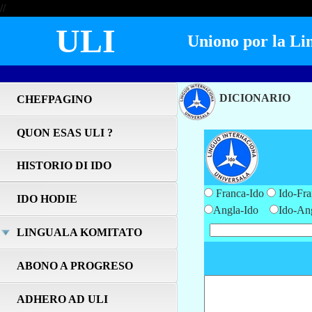
//
ULI
Uniono por la Lin
DICIONARIO
CHEFPAGINO
QUON ESAS ULI ?
DI
HISTORIO DI IDO
Franca-Ido
Ido-Fra
IDO HODIE
Angla-Ido
Ido-An
LINGUALA KOMITATO
ABONO A PROGRESO
ADHERO AD ULI