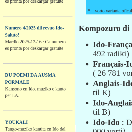
es pronta por deskargar gratuite
*
= vorto vartanta ofic
Kompozuro di d
Numero 4/2025 dil revuo Ido-
Saluto!
Mardio 2025-12-16 : Ca numero
Ido-França
es pronta por deskargar gratuite
492 radiki)
Français-I
( 26 781 vor
DU POEMI DA AUSMA
Anglais-Ido
PORMALE
Kansono en Ido. muziko e kanto
til K)
per I.A.
Ido-Anglais
til B)
Ido-Ido
: D
YOUKALI
Tango-muziko kantita en Ido dal
000 vorti)