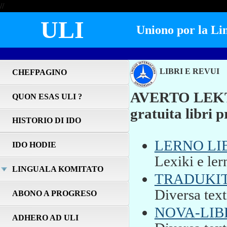
//
ULI
Uniono por la Lin
LIBRI E REVUI
CHEFPAGINO
AVERTO LEKTE
QUON ESAS ULI ?
gratuita libri p
HISTORIO DI IDO
LERNO LI
IDO HODIE
Lexiki e ler
LINGUALA KOMITATO
TRADUKIT
Diversa text
ABONO A PROGRESO
NOVA-LIB
ADHERO AD ULI